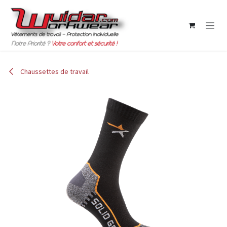
Se rendre au contenu
Chaussettes de travail