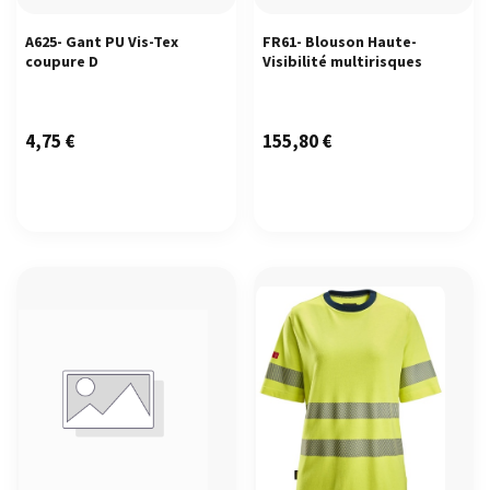
A625- Gant PU Vis-Tex
FR61- Blouson Haute-
coupure D
Visibilité multirisques
4,75
€
155,80
€