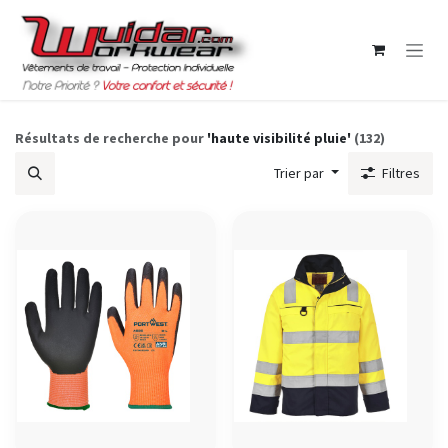
Se rendre au contenu
Résultats de recherche pour
'
haute visibilité pluie
'
(132)
Trier par
Filtres