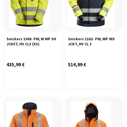
Snickers 1368- PW, W WP SH
Snickers 1162- PW, WP INS
JCKET, HV CL3
(XS)
JCKT, HV CL 3
435,99
€
514,99
€