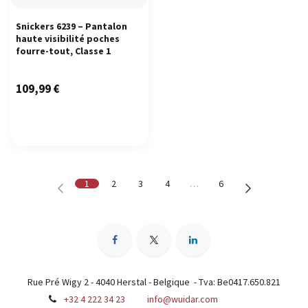
Snickers 6239 – Pantalon
haute visibilité poches
fourre-tout, Classe 1
109,99
€
1
2
3
4
…
6
Rue Pré Wigy 2 - 4040 Herstal - Belgique - Tva: Be0417.650.821
+32 4 222 34 23
info@wuidar.com