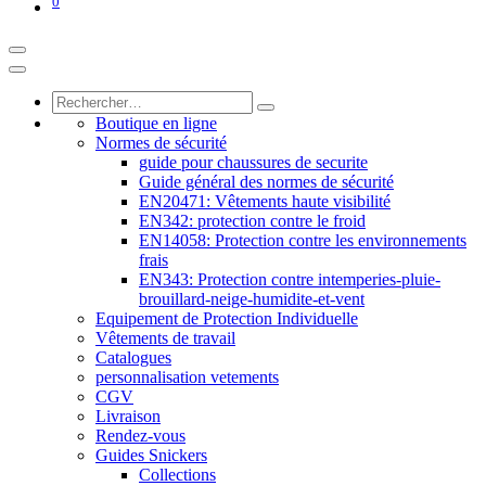
0
Boutique en ligne
Normes de sécurité
guide pour chaussures de securite
Guide général des normes de sécurité
EN20471: Vêtements haute visibilité
EN342: protection contre le froid
EN14058: Protection contre les environnements
frais
EN343: Protection contre intemperies-pluie-
brouillard-neige-humidite-et-vent
Equipement de Protection Individuelle
Vêtements de travail
Catalogues
personnalisation vetements
​CGV
Livraison
Rendez-vous
Guides Snickers
Collections