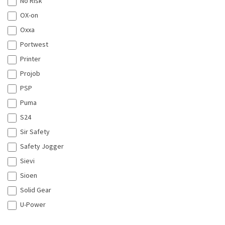
No Risk
OX-on
Oxxa
Portwest
Printer
Projob
PSP
Puma
S24
Sir Safety
Safety Jogger
Sievi
Sioen
Solid Gear
U-Power