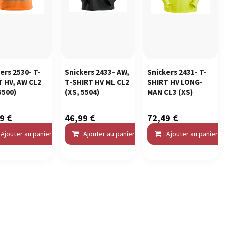
ers 2530- T-
Snickers 2433- AW,
Snickers 2431- T-
T HV, AW CL2
T-SHIRT HV ML CL2
SHIRT HV LONG-
5500)
(XS, 5504)
MAN CL3
(XS)
99
€
46,99
€
72,49
€
omparer
Ajouter au panier
Ajouter à la liste de souhaits
Comparer
Ajouter au panier
Ajouter à la liste de souhaits
Comparer
Ajouter au panier
Ajo