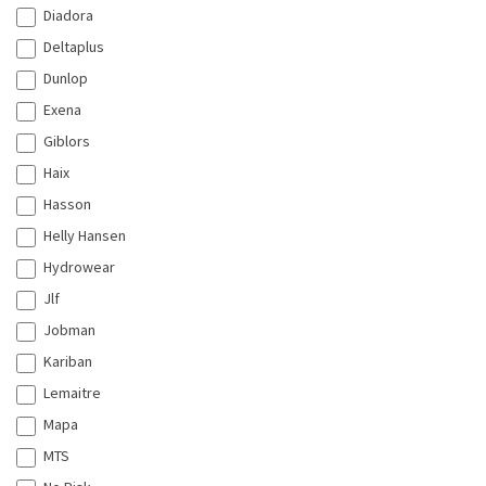
Diadora
Deltaplus
Dunlop
Exena
Giblors
Haix
Hasson
Helly Hansen
Hydrowear
Jlf
Jobman
Kariban
Lemaitre
Mapa
MTS