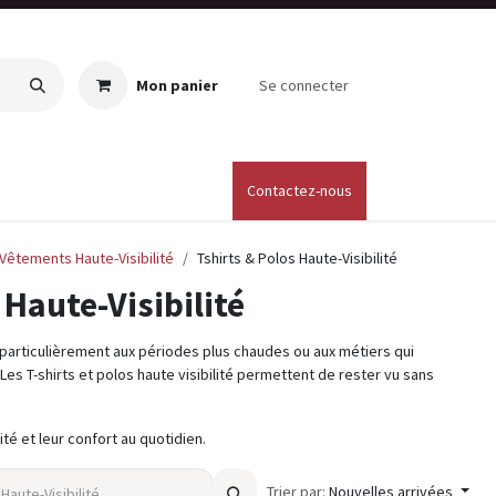
Mon panier
Se connecter
Catalogues
personnalisation vetements
Contactez-nous
​CGV
L
Vêtements Haute-Visibilité
Tshirts & Polos Haute-Visibilité
 Haute-Visibilité
 particulièrement aux périodes plus chaudes ou aux métiers qui
es T-shirts et polos haute visibilité permettent de rester vu sans
ité et leur confort au quotidien.
Trier par:
Nouvelles arrivées