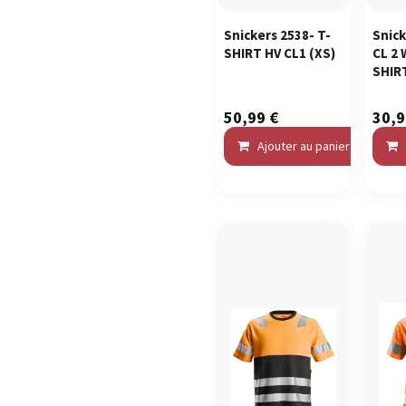
Snickers 2538- T-
Snick
SHIRT HV CL1
(XS)
CL 2
SHIR
50,99
€
30,
Ajouter au panier
C