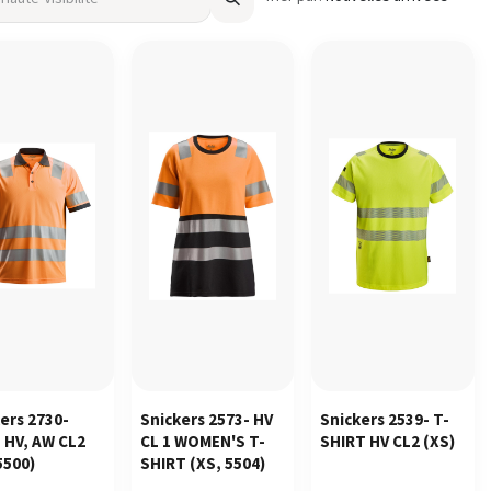
ers 2730-
Snickers 2573- HV
Snickers 2539- T-
 HV, AW CL2
CL 1 WOMEN'S T-
SHIRT HV CL2
(XS)
5500)
SHIRT
(XS, 5504)