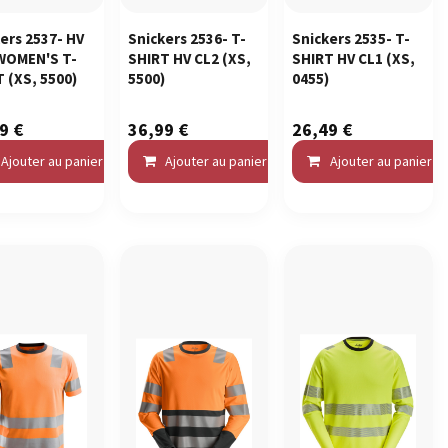
ers 2537- HV
Snickers 2536- T-
Snickers 2535- T-
 WOMEN'S T-
SHIRT HV CL2
(XS,
SHIRT HV CL1
(XS,
T
(XS, 5500)
5500)
0455)
99
€
36,99
€
26,49
€
omparer
Ajouter au panier
Ajouter à la liste de souhaits
Comparer
Ajouter au panier
Ajouter à la liste de souhaits
Comparer
Ajouter au panier
Ajo