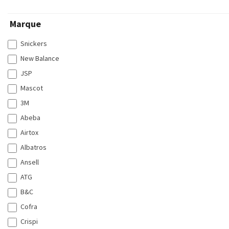
Marque
Snickers
New Balance
JSP
Mascot
3M
Abeba
Airtox
Albatros
Ansell
ATG
B&C
Cofra
Crispi