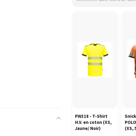
PW318 - T-Shirt
Snick
H.V. en coton
(XS,
POLO
Jaune/ Noir)
(XS, 