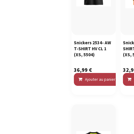
Snickers 2534- AW
Snick
T-SHIRT HV CL 1
SHIR
(XS, 5504)
(XS, 
36,99
€
32,
Ajouter au panier
C