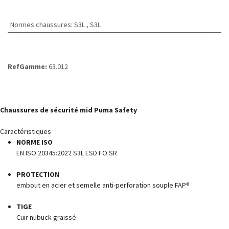
Normes chaussures
:
S3L
,
S3L
RefGamme:
63.012
Chaussures de sécurité mid Puma Safety
Caractéristiques
NORME ISO
EN ISO 20345:2022 S3L ESD FO SR
PROTECTION
embout en acier et semelle anti-perforation souple FAP®
TIGE
Cuir nubuck graissé