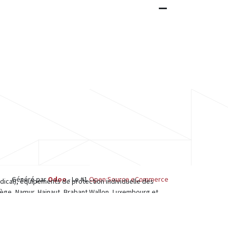
Généré par
Odoo
- Le #1
Open Source eCommerce
dical), équipements de protection individuelle des
iège, Namur, Hainaut, Brabant Wallon, Luxembourg et