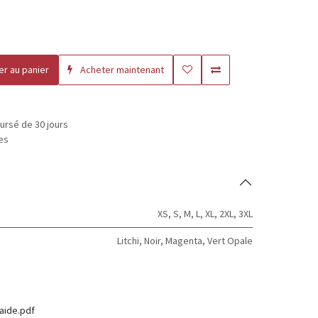
er au panier
Acheter maintenant
ursé de 30 jours
les
XS
,
S
,
M
,
L
,
XL
,
2XL
,
3XL
Litchi
,
Noir
,
Magenta
,
Vert Opale
aide.pdf