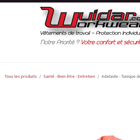
Se rendre au contenu
Boutique en ligne
Normes de sécurité
Tous les produits
Santé - Bien être - Entretien
Adelaide - Tunique de