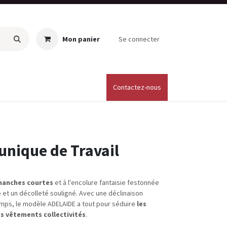
Mon panier
Se connecter
Catalogues
personnalisation vetements
Contactez-nous
​CGV
L
Tunique de Travail
manches courtes
et à l'encolure fantaisie festonnée
e
et un décolleté souligné. Avec une déclinaison
temps, le modèle ADELAIDE a tout pour séduire
les
s vêtements collectivités
.