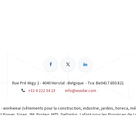
Rue Pré Wigy 2 - 4040 Herstal - Belgique - Tva: Be0417.650.821
+32 4 222 34 23
info@wuidar.com
 - workwear (vêtements pour la construction, industrie, jardins, horeca, mé
U Power, Sioen, 3M, Proteq, MTS, Deltaplus, Lafont pour les Provinces de L
Bruxelles.