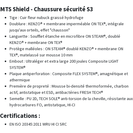
MTS Shield - Chaussure sécurité S3
Tige : Cuir fleur nubuck graissé hydrofuge
Doublure : KENZO® + membrane imperméable ON TEX®, intégrale
jusqu'aux orteils, effet "chausson"
Languette : Soufflet étanche en microfibre ON STEAM®, doublé
KENZO® + membrane ON TEX®
Protège malléoles : ON STEAM® doublé KENZO® + membrane ON
TEX®, matelassé sur mousse 10 mm
Embout : Ultraléger et extra large 200 joules Composite LIGHT
SYSTEM®
Plaque antiperforation : Composite FLEX SYSTEM®, amagnétique et
athermique
Première de propreté : Mousse bi-densité thermoformée, charbon
actif, antistatique et ESD, antibactéries FRESH TECH®
Semelle : PU 2D, TECH SOLE® anti-torsion de la cheville, résistante aux
hydrocarbures FO, antistatique, HI-CI
Certifications :
EN ISO 20345:2011 WRU HI CI SRC