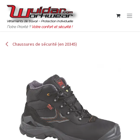
Se rendre au contenu
Chaussures de sécurité (en 20345)