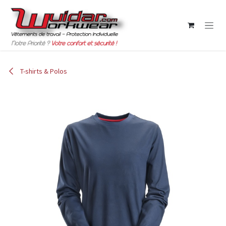
Se rendre au contenu
T-shirts & Polos