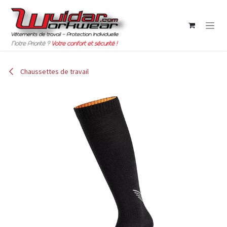
Se rendre au contenu
Chaussettes de travail