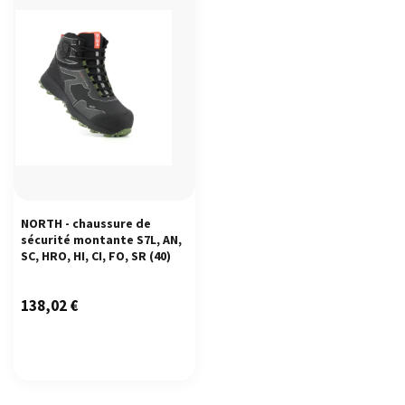
NORTH - chaussure de
sécurité montante S7L, AN,
SC, HRO, HI, CI, FO, SR
(40)
138,02
€